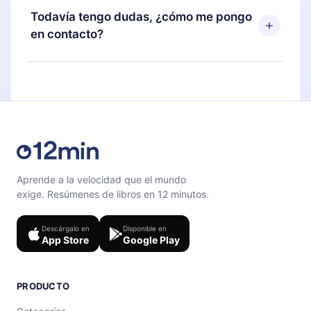
disponible para iOS, Android y Computadora.
puedes cancelar en cualquier momento y el
Todavía tengo dudas, ¿cómo me pongo
También puedes leer o escuchar tus títulos
próximo ciclo de facturación no ocurrirá.
en contacto?
favoritos sin conexión y desafiarte con un
cuestionario de preguntas para ayudarte a fijar el
Siéntete libre de contactarnos en
contenido al final de cada microlibro.
support@12min.com
.
Aprende a la velocidad que el mundo
exige. Resúmenes de libros en 12 minutos.
Descárgalo en
Disponible en
App Store
Google Play
PRODUCTO