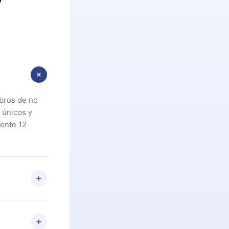
ibros de no
 únicos y
ente 12
oteca. Si por
cta a
riores a la