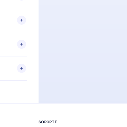
preguntas ni
n. Por
firmar el
niversario de
a de más de
des leer o
ra iOS,
s sin
uier momento
 el contenido
SOPORTE