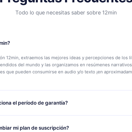
Todo lo que necesitas saber sobre 12min
min?
ción 12min, extraemos las mejores ideas y percepciones de los l
vendidos del mundo y las organizamos en resúmenes narrativos
tes que pueden consumirse en audio y/o texto ¡en aproximadam
iona el período de garantía?
rgar nuestra aplicación y comenzar a disfrutar de nuestra bibli
 no estás satisfecho con nuestra plataforma, simplemente conta
biar mi plan de suscripción?
po de soporte (
contacto@12min.com
) dentro de los 7 días poste