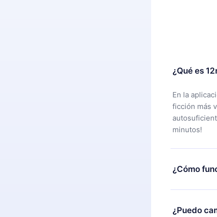
¿Qué es 12
En la aplica
ficción más 
autosuficien
minutos!
¿Cómo func
Puedes desca
alguna razón
¿Puedo cam
nuestro equi