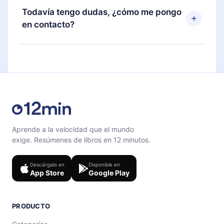
disponible para iOS, Android y Computadora.
puedes cancelar en cualquier momento y el
Todavía tengo dudas, ¿cómo me pongo
También puedes leer o escuchar tus títulos
próximo ciclo de facturación no ocurrirá.
en contacto?
favoritos sin conexión y desafiarte con un
cuestionario de preguntas para ayudarte a fijar el
Siéntete libre de contactarnos en
contenido al final de cada microlibro.
support@12min.com
.
Aprende a la velocidad que el mundo
exige. Resúmenes de libros en 12 minutos.
Descárgalo en
Disponible en
App Store
Google Play
PRODUCTO