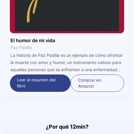
El humor de mi vida
Paz Padilla
La historia de Paz Padilla es un ejemplo de cómo afrontar
la muerte con amor y humor, un instrumento valioso para
aquellas personas que se enfrentan a una enfermedad
terminal, sea porque la padecen por sí mismas o por su
Leer el resumen del
Comprar en
cercanía afectiva con quien la padece.
libro
Amazon
¿Por qué 12min?