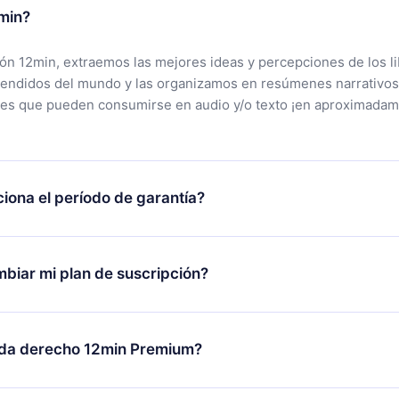
min?
ción 12min, extraemos las mejores ideas y percepciones de los l
vendidos del mundo y las organizamos en resúmenes narrativos
tes que pueden consumirse en audio y/o texto ¡en aproximadam
iona el período de garantía?
rgar nuestra aplicación y comenzar a disfrutar de nuestra bibli
 no estás satisfecho con nuestra plataforma, simplemente conta
biar mi plan de suscripción?
po de soporte (
contacto@12min.com
) dentro de los 7 días poste
cita el reembolso del valor. Recibirás todo lo que pagaste, sin 
ambio solo se aplicará a partir del próximo período de facturació
decides cambiar tu suscripción mensual a anual, después de con
da derecho 12min Premium?
n anual, el nuevo plan solo se aplicará y cobrará después del a
de ese mes.
m es un plan que te garantiza acceso a toda nuestra bibliotec