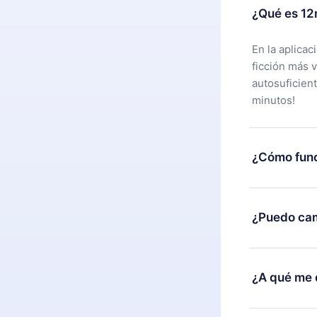
¿Qué es 12
En la aplica
ficción más 
autosuficien
minutos!
¿Cómo func
Puedes desca
alguna razón
¿Puedo cam
nuestro equi
compra y soli
Sí, pero el c
burocracia.
ejemplo, si 
¿A qué me 
cambio al pla
facturación 
12min Premiu