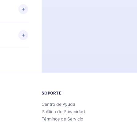
des leer o
ra iOS,
s sin
uier momento
 el contenido
SOPORTE
Centro de Ayuda
Política de Privacidad
Términos de Servicio