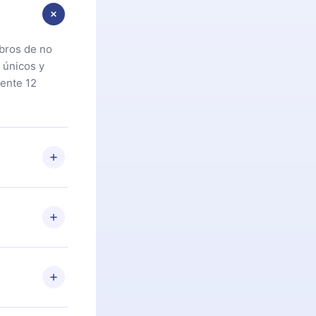
ibros de no
 únicos y
ente 12
oteca. Si por
cta a
riores a la
preguntas ni
n. Por
firmar el
niversario de
a de más de