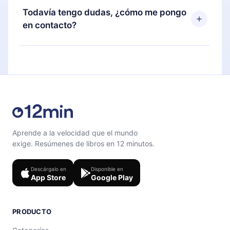
disponible para iOS, Android y Computadora.
puedes cancelar en cualquier momento y el
Todavía tengo dudas, ¿cómo me pongo
También puedes leer o escuchar tus títulos
próximo ciclo de facturación no ocurrirá.
en contacto?
favoritos sin conexión y desafiarte con un
cuestionario de preguntas para ayudarte a fijar el
Siéntete libre de contactarnos en
contenido al final de cada microlibro.
support@12min.com
.
Aprende a la velocidad que el mundo
exige. Resúmenes de libros en 12 minutos.
Descárgalo en
Disponible en
App Store
Google Play
PRODUCTO