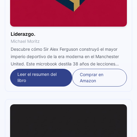
Liderazgo.
Michael Moritz
Descubre cómo Sir Alex Ferguson construyó el mayor
imperio deportivo de la era moderna en el Manchester
United. Este microbook destila 38 años de lecciones
reales sobre disciplina, observación, toma de decisiones
Leer el resumen del
Comprar en
y la diferencia entre administrar personas y
libro
Amazon
verdaderamente liderarlas hacia el alto rendimiento
sostenido.