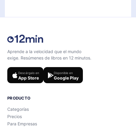
Siéntete libre de contactarnos en
contenido al final de cada microlibro.
support@12min.com
.
Aprende a la velocidad que el mundo
exige. Resúmenes de libros en 12 minutos.
Descárgalo en
Disponible en
App Store
Google Play
PRODUCTO
Categorías
Precios
Para Empresas