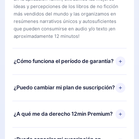
ideas y percepciones de los libros de no ficción
más vendidos del mundo y las organizamos en
resúmenes narrativos únicos y autosuficientes
que pueden consumirse en audio y/o texto ¡en
aproximadamente 12 minutos!
¿Cómo funciona el período de garantía?
Puedes descargar nuestra aplicación y comenzar a
disfrutar de nuestra biblioteca. Si por alguna razón
¿Puedo cambiar mi plan de suscripción?
no estás satisfecho con nuestra plataforma,
simplemente contacta a nuestro equipo de
Sí, pero el cambio solo se aplicará a partir del
soporte (
contacto@12min.com
) dentro de los 7
próximo período de facturación. Por ejemplo, si
¿A qué me da derecho 12min Premium?
días posteriores a la compra y solicita el
decides cambiar tu suscripción mensual a anual,
reembolso del valor. Recibirás todo lo que
después de confirmar el cambio al plan anual, el
pagaste, sin preguntas ni burocracia.
12min Premium es un plan que te garantiza acceso
nuevo plan solo se aplicará y cobrará después del
a toda nuestra biblioteca de más de 2500 títulos