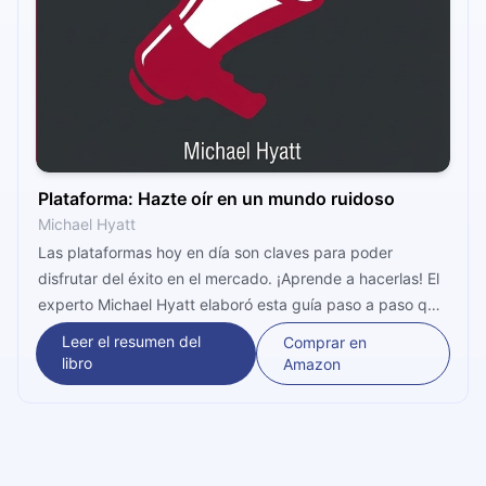
Plataforma: Hazte oír en un mundo ruidoso
Michael Hyatt
Las plataformas hoy en día son claves para poder
disfrutar del éxito en el mercado. ¡Aprende a hacerlas! El
experto Michael Hyatt elaboró esta guía paso a paso que
te orientará cómo llevarla a cabo. Incrementa tu
Leer el resumen del
Comprar en
audiencia y llega de forma más eficiente con técnicas
libro
Amazon
modernas.