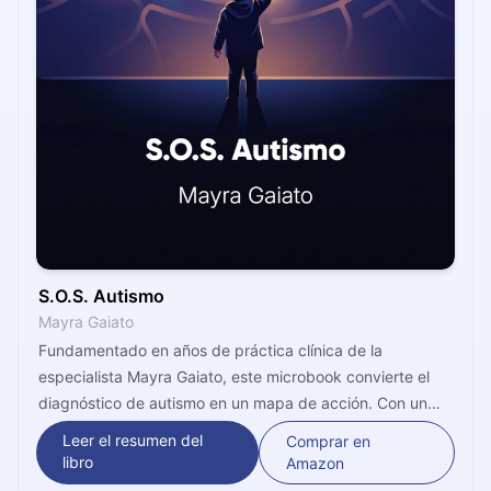
S.O.S. Autismo
Mayra Gaiato
Fundamentado en años de práctica clínica de la
especialista Mayra Gaiato, este microbook convierte el
diagnóstico de autismo en un mapa de acción. Con un
lenguaje accesible y ejemplos concretos, el contenido
Leer el resumen del
Comprar en
desmitifica los orígenes del TEA, explica cómo el cerebro
libro
Amazon
autista procesa el mundo y entrega herramientas