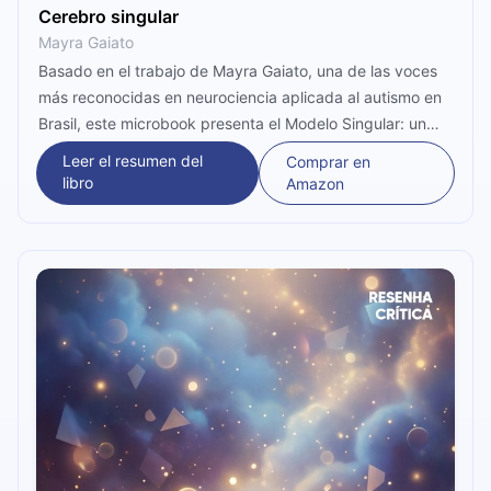
Cerebro singular
Mayra Gaiato
Basado en el trabajo de Mayra Gaiato, una de las voces
más reconocidas en neurociencia aplicada al autismo en
Brasil, este microbook presenta el Modelo Singular: un
método de diez pasos que combina ciencia conductual y
Leer el resumen del
Comprar en
conexión emocional genuina para acompañar a niños en
libro
Amazon
el espectro autista o con retrasos en el desarrollo. Desde
la organización del entorno hasta el manejo de crisis,
muestra cómo convertir cada interacción cotidiana en
una oportunidad real de aprendizaje.