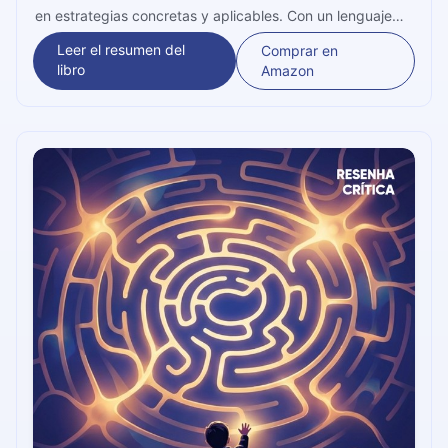
en estrategias concretas y aplicables. Con un lenguaje
accesible y ejemplos del mundo real, el libro enseña a
Leer el resumen del
Comprar en
identificar los detonantes de las crisis, aplicar técnicas de
libro
Amazon
refuerzo positivo y construir rutinas que realmente
funcionan... tanto en el hogar como en la escuela.