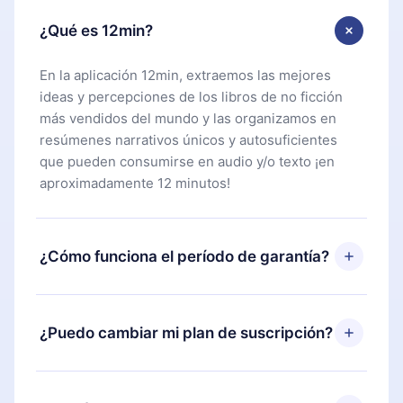
¿Qué es 12min?
En la aplicación 12min, extraemos las mejores
ideas y percepciones de los libros de no ficción
más vendidos del mundo y las organizamos en
resúmenes narrativos únicos y autosuficientes
que pueden consumirse en audio y/o texto ¡en
aproximadamente 12 minutos!
¿Cómo funciona el período de garantía?
Puedes descargar nuestra aplicación y comenzar a
disfrutar de nuestra biblioteca. Si por alguna razón
¿Puedo cambiar mi plan de suscripción?
no estás satisfecho con nuestra plataforma,
simplemente contacta a nuestro equipo de
Sí, pero el cambio solo se aplicará a partir del
soporte (
contacto@12min.com
) dentro de los 7
próximo período de facturación. Por ejemplo, si