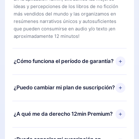
ideas y percepciones de los libros de no ficción
más vendidos del mundo y las organizamos en
resúmenes narrativos únicos y autosuficientes
que pueden consumirse en audio y/o texto ¡en
aproximadamente 12 minutos!
¿Cómo funciona el período de garantía?
Puedes descargar nuestra aplicación y comenzar a
disfrutar de nuestra biblioteca. Si por alguna razón
¿Puedo cambiar mi plan de suscripción?
no estás satisfecho con nuestra plataforma,
simplemente contacta a nuestro equipo de
Sí, pero el cambio solo se aplicará a partir del
soporte (
contacto@12min.com
) dentro de los 7
próximo período de facturación. Por ejemplo, si
¿A qué me da derecho 12min Premium?
días posteriores a la compra y solicita el
decides cambiar tu suscripción mensual a anual,
reembolso del valor. Recibirás todo lo que
después de confirmar el cambio al plan anual, el
pagaste, sin preguntas ni burocracia.
12min Premium es un plan que te garantiza acceso
nuevo plan solo se aplicará y cobrará después del
a toda nuestra biblioteca de más de 2500 títulos