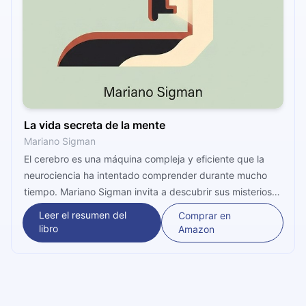
La vida secreta de la mente
Mariano Sigman
El cerebro es una máquina compleja y eficiente que la
neurociencia ha intentado comprender durante mucho
tiempo. Mariano Sigman invita a descubrir sus misterios
más interesantes, para entender cómo beneficiarse de
Leer el resumen del
Comprar en
este conocimiento dentro del aprendizaje y la educación.
libro
Amazon