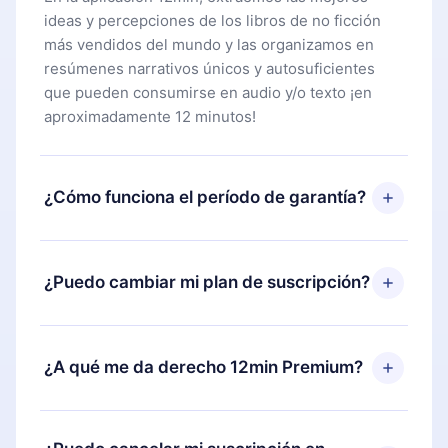
ideas y percepciones de los libros de no ficción
más vendidos del mundo y las organizamos en
resúmenes narrativos únicos y autosuficientes
que pueden consumirse en audio y/o texto ¡en
aproximadamente 12 minutos!
¿Cómo funciona el período de garantía?
Puedes descargar nuestra aplicación y comenzar a
disfrutar de nuestra biblioteca. Si por alguna razón
¿Puedo cambiar mi plan de suscripción?
no estás satisfecho con nuestra plataforma,
simplemente contacta a nuestro equipo de
Sí, pero el cambio solo se aplicará a partir del
soporte (
contacto@12min.com
) dentro de los 7
próximo período de facturación. Por ejemplo, si
¿A qué me da derecho 12min Premium?
días posteriores a la compra y solicita el
decides cambiar tu suscripción mensual a anual,
reembolso del valor. Recibirás todo lo que
después de confirmar el cambio al plan anual, el
pagaste, sin preguntas ni burocracia.
12min Premium es un plan que te garantiza acceso
nuevo plan solo se aplicará y cobrará después del
a toda nuestra biblioteca de más de 2500 títulos