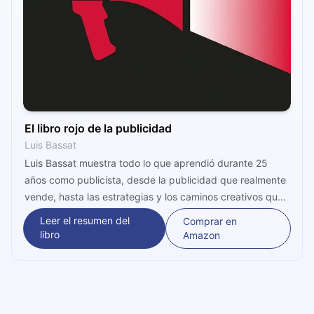
El libro rojo de la publicidad
Luis Bassat
Luis Bassat muestra todo lo que aprendió durante 25
años como publicista, desde la publicidad que realmente
vende, hasta las estrategias y los caminos creativos que
un publicista o una agencia pueden tomar para
Leer el resumen del
Comprar en
garantizar impacto y ventas con sus campañas.
libro
Amazon