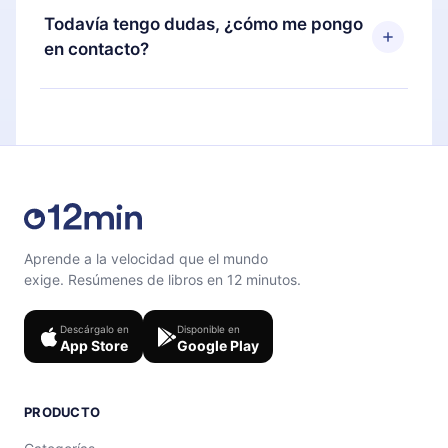
disponible para iOS, Android y Computadora.
puedes cancelar en cualquier momento y el
Todavía tengo dudas, ¿cómo me pongo
También puedes leer o escuchar tus títulos
próximo ciclo de facturación no ocurrirá.
en contacto?
favoritos sin conexión y desafiarte con un
cuestionario de preguntas para ayudarte a fijar el
Siéntete libre de contactarnos en
contenido al final de cada microlibro.
support@12min.com
.
Aprende a la velocidad que el mundo
exige. Resúmenes de libros en 12 minutos.
Descárgalo en
Disponible en
App Store
Google Play
PRODUCTO