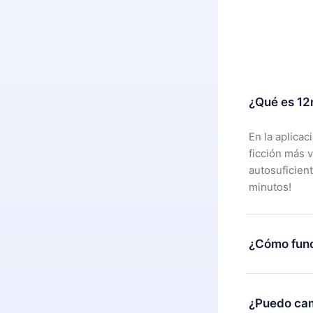
¿Qué es 12
En la aplica
ficción más 
autosuficien
minutos!
¿Cómo func
Puedes desca
alguna razón
¿Puedo cam
nuestro equi