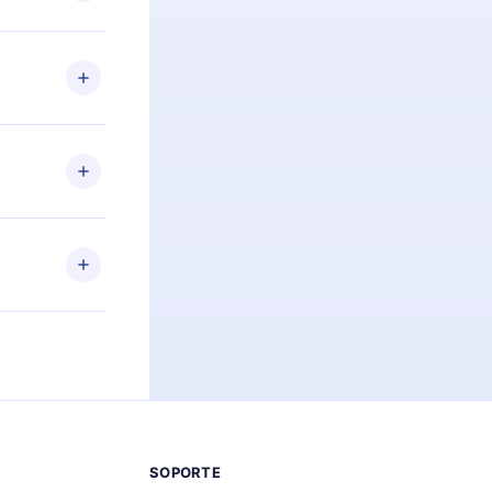
preguntas ni
n. Por
firmar el
niversario de
a de más de
des leer o
ra iOS,
s sin
uier momento
 el contenido
SOPORTE