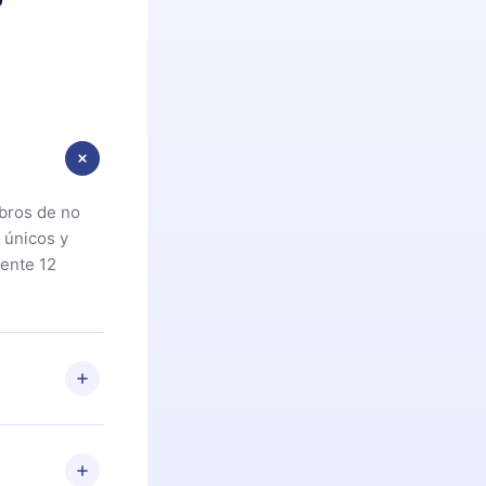
ibros de no
 únicos y
ente 12
oteca. Si por
cta a
riores a la