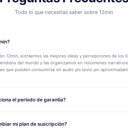
Todo lo que necesitas saber sobre 12min
min?
ción 12min, extraemos las mejores ideas y percepciones de los l
vendidos del mundo y las organizamos en resúmenes narrativos
tes que pueden consumirse en audio y/o texto ¡en aproximadam
iona el período de garantía?
rgar nuestra aplicación y comenzar a disfrutar de nuestra bibli
 no estás satisfecho con nuestra plataforma, simplemente conta
biar mi plan de suscripción?
po de soporte (
contacto@12min.com
) dentro de los 7 días poste