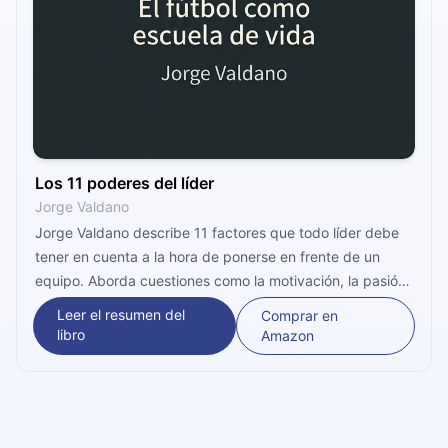
Los 11 poderes del líder
Jorge Valdano
Jorge Valdano describe 11 factores que todo líder debe
tener en cuenta a la hora de ponerse en frente de un
equipo. Aborda cuestiones como la motivación, la pasión,
el estilo, la credibilidad y el talento, describiendo el rol e
Leer el resumen del
Comprar en
importancia de cada una.
libro
Amazon