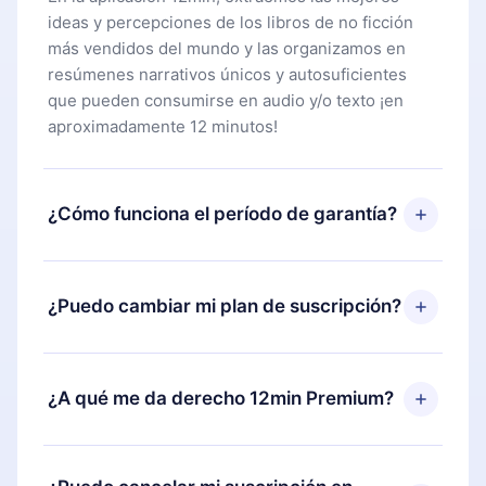
ideas y percepciones de los libros de no ficción
más vendidos del mundo y las organizamos en
resúmenes narrativos únicos y autosuficientes
que pueden consumirse en audio y/o texto ¡en
aproximadamente 12 minutos!
¿Cómo funciona el período de garantía?
Puedes descargar nuestra aplicación y comenzar a
disfrutar de nuestra biblioteca. Si por alguna razón
¿Puedo cambiar mi plan de suscripción?
no estás satisfecho con nuestra plataforma,
simplemente contacta a nuestro equipo de
Sí, pero el cambio solo se aplicará a partir del
soporte (
contacto@12min.com
) dentro de los 7
próximo período de facturación. Por ejemplo, si
¿A qué me da derecho 12min Premium?
días posteriores a la compra y solicita el
decides cambiar tu suscripción mensual a anual,
reembolso del valor. Recibirás todo lo que
después de confirmar el cambio al plan anual, el
pagaste, sin preguntas ni burocracia.
12min Premium es un plan que te garantiza acceso
nuevo plan solo se aplicará y cobrará después del
a toda nuestra biblioteca de más de 2500 títulos