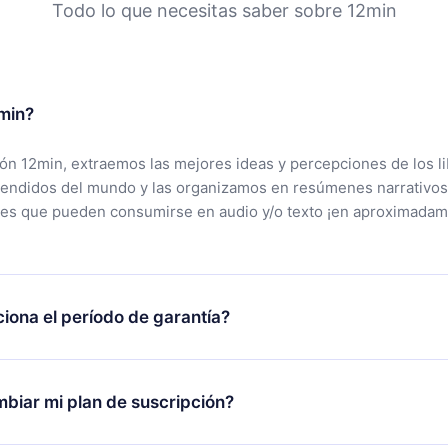
Todo lo que necesitas saber sobre 12min
min?
ción 12min, extraemos las mejores ideas y percepciones de los l
vendidos del mundo y las organizamos en resúmenes narrativos
tes que pueden consumirse en audio y/o texto ¡en aproximadam
iona el período de garantía?
rgar nuestra aplicación y comenzar a disfrutar de nuestra bibli
 no estás satisfecho con nuestra plataforma, simplemente conta
biar mi plan de suscripción?
po de soporte (
contacto@12min.com
) dentro de los 7 días poste
cita el reembolso del valor. Recibirás todo lo que pagaste, sin 