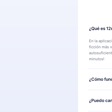
¿Qué es 12
En la aplica
ficción más 
autosuficien
minutos!
¿Cómo func
Puedes desca
alguna razón
¿Puedo cam
nuestro equi
compra y soli