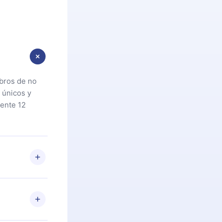
ibros de no
 únicos y
ente 12
oteca. Si por
cta a
riores a la
preguntas ni