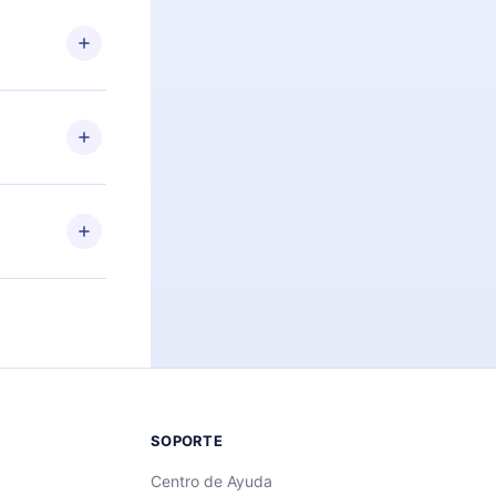
n. Por
firmar el
niversario de
a de más de
des leer o
ra iOS,
s sin
uier momento
 el contenido
SOPORTE
Centro de Ayuda