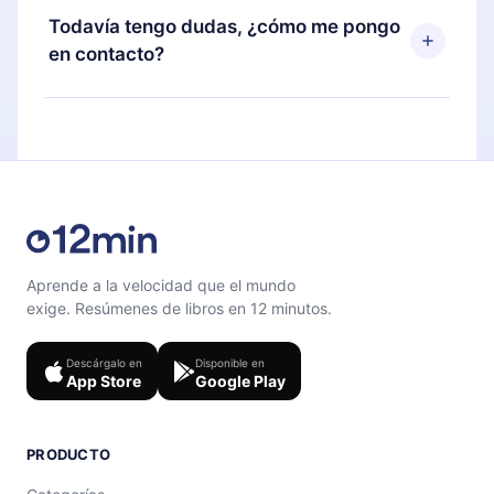
disponible para iOS, Android y Computadora.
puedes cancelar en cualquier momento y el
Todavía tengo dudas, ¿cómo me pongo
También puedes leer o escuchar tus títulos
próximo ciclo de facturación no ocurrirá.
en contacto?
favoritos sin conexión y desafiarte con un
cuestionario de preguntas para ayudarte a fijar el
Siéntete libre de contactarnos en
contenido al final de cada microlibro.
support@12min.com
.
Aprende a la velocidad que el mundo
exige. Resúmenes de libros en 12 minutos.
Descárgalo en
Disponible en
App Store
Google Play
PRODUCTO