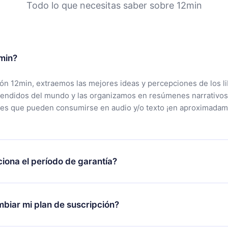
Todo lo que necesitas saber sobre 12min
min?
ción 12min, extraemos las mejores ideas y percepciones de los l
vendidos del mundo y las organizamos en resúmenes narrativos
tes que pueden consumirse en audio y/o texto ¡en aproximadam
iona el período de garantía?
rgar nuestra aplicación y comenzar a disfrutar de nuestra bibli
 no estás satisfecho con nuestra plataforma, simplemente conta
biar mi plan de suscripción?
po de soporte (
contacto@12min.com
) dentro de los 7 días poste
cita el reembolso del valor. Recibirás todo lo que pagaste, sin 