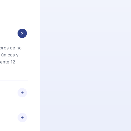
ibros de no
 únicos y
ente 12
oteca. Si por
cta a
riores a la
preguntas ni