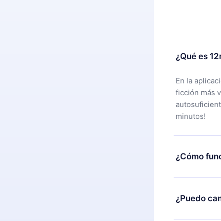
¿Qué es 12
En la aplica
ficción más 
autosuficien
minutos!
¿Cómo func
Puedes desca
alguna razón
¿Puedo cam
nuestro equi
compra y soli