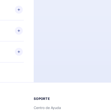
n. Por
firmar el
niversario de
a de más de
des leer o
ra iOS,
s sin
uier momento
 el contenido
SOPORTE
Centro de Ayuda