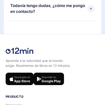
disponible para iOS, Android y Computadora.
puedes cancelar en cualquier momento y el
Todavía tengo dudas, ¿cómo me pongo
También puedes leer o escuchar tus títulos
próximo ciclo de facturación no ocurrirá.
en contacto?
favoritos sin conexión y desafiarte con un
cuestionario de preguntas para ayudarte a fijar el
Siéntete libre de contactarnos en
contenido al final de cada microlibro.
support@12min.com
.
Aprende a la velocidad que el mundo
exige. Resúmenes de libros en 12 minutos.
Descárgalo en
Disponible en
App Store
Google Play
PRODUCTO