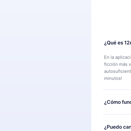
¿Qué es 12
En la aplica
ficción más 
autosuficien
minutos!
¿Cómo func
Puedes desca
alguna razón
¿Puedo cam
nuestro equi