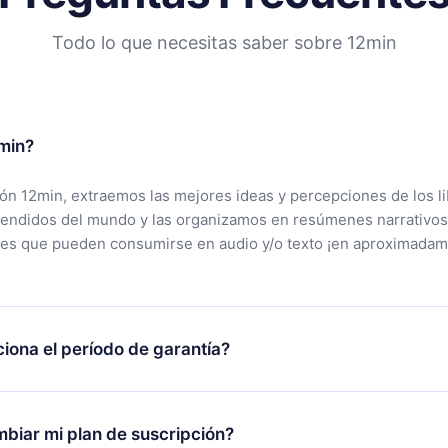
Todo lo que necesitas saber sobre 12min
min?
ción 12min, extraemos las mejores ideas y percepciones de los l
vendidos del mundo y las organizamos en resúmenes narrativos
tes que pueden consumirse en audio y/o texto ¡en aproximadam
iona el período de garantía?
rgar nuestra aplicación y comenzar a disfrutar de nuestra bibli
 no estás satisfecho con nuestra plataforma, simplemente conta
biar mi plan de suscripción?
po de soporte (
contacto@12min.com
) dentro de los 7 días poste