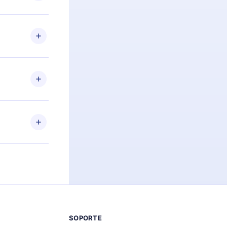
preguntas ni
n. Por
firmar el
niversario de
a de más de
des leer o
ra iOS,
s sin
uier momento
 el contenido
SOPORTE