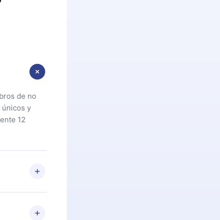
ibros de no
 únicos y
ente 12
oteca. Si por
cta a
riores a la