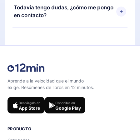
disponible para iOS, Android y Computadora.
puedes cancelar en cualquier momento y el
Todavía tengo dudas, ¿cómo me pongo
También puedes leer o escuchar tus títulos
próximo ciclo de facturación no ocurrirá.
en contacto?
favoritos sin conexión y desafiarte con un
cuestionario de preguntas para ayudarte a fijar el
Siéntete libre de contactarnos en
contenido al final de cada microlibro.
support@12min.com
.
Aprende a la velocidad que el mundo
exige. Resúmenes de libros en 12 minutos.
Descárgalo en
Disponible en
App Store
Google Play
PRODUCTO