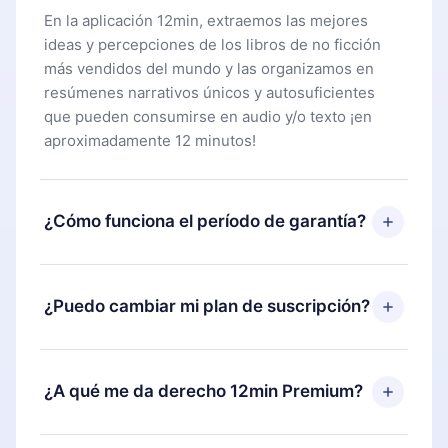
En la aplicación 12min, extraemos las mejores
ideas y percepciones de los libros de no ficción
más vendidos del mundo y las organizamos en
resúmenes narrativos únicos y autosuficientes
que pueden consumirse en audio y/o texto ¡en
aproximadamente 12 minutos!
¿Cómo funciona el período de garantía?
Puedes descargar nuestra aplicación y comenzar a
disfrutar de nuestra biblioteca. Si por alguna razón
¿Puedo cambiar mi plan de suscripción?
no estás satisfecho con nuestra plataforma,
simplemente contacta a nuestro equipo de
Sí, pero el cambio solo se aplicará a partir del
soporte (
contacto@12min.com
) dentro de los 7
próximo período de facturación. Por ejemplo, si
¿A qué me da derecho 12min Premium?
días posteriores a la compra y solicita el
decides cambiar tu suscripción mensual a anual,
reembolso del valor. Recibirás todo lo que
después de confirmar el cambio al plan anual, el
pagaste, sin preguntas ni burocracia.
12min Premium es un plan que te garantiza acceso