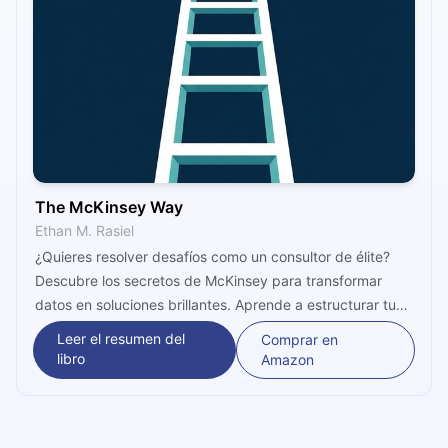
The McKinsey Way
Ethan M. Rasiel
¿Quieres resolver desafíos como un consultor de élite?
Descubre los secretos de McKinsey para transformar
datos en soluciones brillantes. Aprende a estructurar tu
pensamiento, liderar equipos de alto rendimiento y
Leer el resumen del
Comprar en
persuadir con claridad. ¡Lleva tu carrera al siguiente nivel
libro
Amazon
ahora mismo!