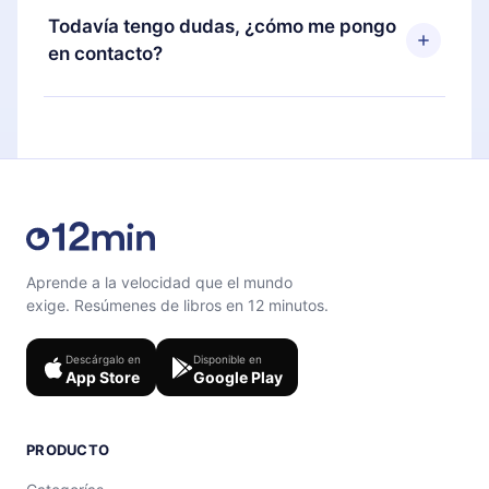
disponible para iOS, Android y Computadora.
puedes cancelar en cualquier momento y el
Todavía tengo dudas, ¿cómo me pongo
También puedes leer o escuchar tus títulos
próximo ciclo de facturación no ocurrirá.
en contacto?
favoritos sin conexión y desafiarte con un
cuestionario de preguntas para ayudarte a fijar el
Siéntete libre de contactarnos en
contenido al final de cada microlibro.
support@12min.com
.
Aprende a la velocidad que el mundo
exige. Resúmenes de libros en 12 minutos.
Descárgalo en
Disponible en
App Store
Google Play
PRODUCTO