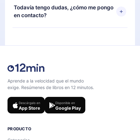
disponible para iOS, Android y Computadora.
puedes cancelar en cualquier momento y el
Todavía tengo dudas, ¿cómo me pongo
También puedes leer o escuchar tus títulos
próximo ciclo de facturación no ocurrirá.
en contacto?
favoritos sin conexión y desafiarte con un
cuestionario de preguntas para ayudarte a fijar el
Siéntete libre de contactarnos en
contenido al final de cada microlibro.
support@12min.com
.
Aprende a la velocidad que el mundo
exige. Resúmenes de libros en 12 minutos.
Descárgalo en
Disponible en
App Store
Google Play
PRODUCTO