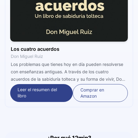
Los cuatro acuerdos
Don Miguel Ruiz
Los problemas que tienes hoy en día pueden resolverse
con enseñanzas antiguas. A través de los cuatro
acuerdos de la sabiduría tolteca y su forma de vivir, Don
Miguel Ruiz nos abre la mente para salir adelante en los
Leer el resumen del
Comprar en
tiempos modernos. ¡Aprendamos con sus conocimientos!
libro
Amazon
¿Por qué 12min?