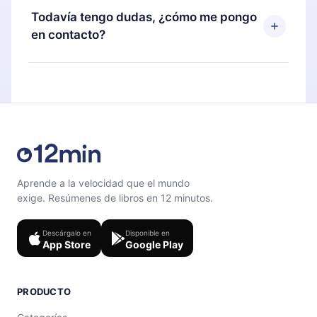
disponible para iOS, Android y Computadora.
puedes cancelar en cualquier momento y el
Todavía tengo dudas, ¿cómo me pongo
También puedes leer o escuchar tus títulos
próximo ciclo de facturación no ocurrirá.
en contacto?
favoritos sin conexión y desafiarte con un
cuestionario de preguntas para ayudarte a fijar el
Siéntete libre de contactarnos en
contenido al final de cada microlibro.
support@12min.com
.
Aprende a la velocidad que el mundo
exige. Resúmenes de libros en 12 minutos.
Descárgalo en
Disponible en
App Store
Google Play
PRODUCTO