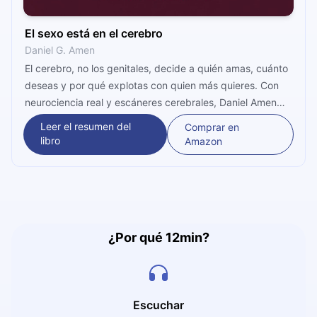
El sexo está en el cerebro
Daniel G. Amen
El cerebro, no los genitales, decide a quién amas, cuánto
deseas y por qué explotas con quien más quieres. Con
neurociencia real y escáneres cerebrales, Daniel Amen
revela cómo cinco regiones del cerebro gobiernan tu vida
Leer el resumen del
Comprar en
amorosa y qué puedes hacer hoy para que tu biología
libro
Amazon
trabaje a favor del romance.
¿Por qué 12min?
Escuchar