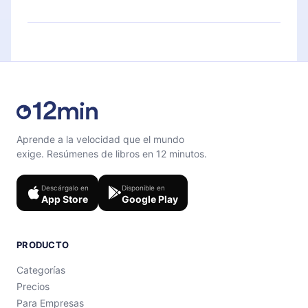
favoritos sin conexión y desafiarte con un
cuestionario de preguntas para ayudarte a fijar el
Siéntete libre de contactarnos en
contenido al final de cada microlibro.
support@12min.com
.
Aprende a la velocidad que el mundo
exige. Resúmenes de libros en 12 minutos.
Descárgalo en
Disponible en
App Store
Google Play
PRODUCTO
Categorías
Precios
Para Empresas