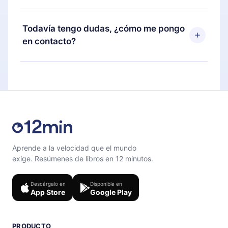
cualquier momento a través de nuestra aplicación
Sí, si decides no renovar tu suscripción a 12min,
disponible para iOS, Android y Computadora.
puedes cancelar en cualquier momento y el
Todavía tengo dudas, ¿cómo me pongo
También puedes leer o escuchar tus títulos
próximo ciclo de facturación no ocurrirá.
en contacto?
favoritos sin conexión y desafiarte con un
cuestionario de preguntas para ayudarte a fijar el
Siéntete libre de contactarnos en
contenido al final de cada microlibro.
support@12min.com
.
Aprende a la velocidad que el mundo
exige. Resúmenes de libros en 12 minutos.
Descárgalo en
Disponible en
App Store
Google Play
PRODUCTO