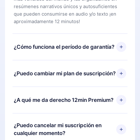
resúmenes narrativos únicos y autosuficientes
que pueden consumirse en audio y/o texto ¡en
aproximadamente 12 minutos!
¿Cómo funciona el período de garantía?
Puedes descargar nuestra aplicación y comenzar a
disfrutar de nuestra biblioteca. Si por alguna razón
¿Puedo cambiar mi plan de suscripción?
no estás satisfecho con nuestra plataforma,
simplemente contacta a nuestro equipo de
Sí, pero el cambio solo se aplicará a partir del
soporte (
contacto@12min.com
) dentro de los 7
próximo período de facturación. Por ejemplo, si
¿A qué me da derecho 12min Premium?
días posteriores a la compra y solicita el
decides cambiar tu suscripción mensual a anual,
reembolso del valor. Recibirás todo lo que
después de confirmar el cambio al plan anual, el
pagaste, sin preguntas ni burocracia.
12min Premium es un plan que te garantiza acceso
nuevo plan solo se aplicará y cobrará después del
a toda nuestra biblioteca de más de 2500 títulos
¿Puedo cancelar mi suscripción en
aniversario de facturación de ese mes.
disponibles en 3 idiomas (inglés, español y
cualquier momento?
portugués) que puedes leer o escuchar en