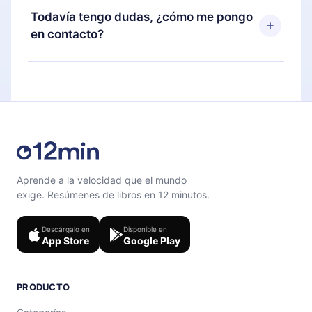
disponible para iOS, Android y Computadora.
puedes cancelar en cualquier momento y el
Todavía tengo dudas, ¿cómo me pongo
También puedes leer o escuchar tus títulos
próximo ciclo de facturación no ocurrirá.
en contacto?
favoritos sin conexión y desafiarte con un
cuestionario de preguntas para ayudarte a fijar el
Siéntete libre de contactarnos en
contenido al final de cada microlibro.
support@12min.com
.
Aprende a la velocidad que el mundo
exige. Resúmenes de libros en 12 minutos.
Descárgalo en
Disponible en
App Store
Google Play
PRODUCTO