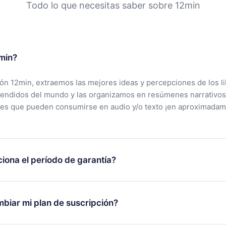
Todo lo que necesitas saber sobre 12min
min?
ción 12min, extraemos las mejores ideas y percepciones de los l
vendidos del mundo y las organizamos en resúmenes narrativos
tes que pueden consumirse en audio y/o texto ¡en aproximadam
iona el período de garantía?
rgar nuestra aplicación y comenzar a disfrutar de nuestra bibli
 no estás satisfecho con nuestra plataforma, simplemente conta
biar mi plan de suscripción?
po de soporte (
contacto@12min.com
) dentro de los 7 días poste
cita el reembolso del valor. Recibirás todo lo que pagaste, sin 