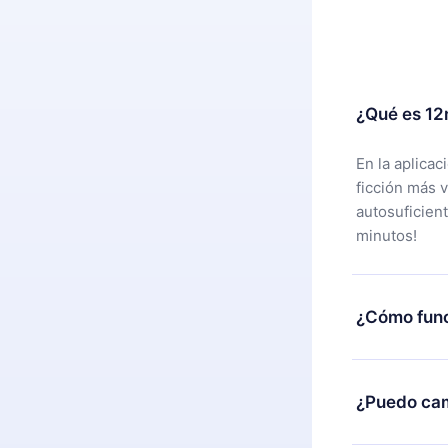
¿Qué es 12
En la aplica
ficción más 
autosuficien
minutos!
¿Cómo func
Puedes desca
alguna razón
¿Puedo cam
nuestro equi
compra y soli