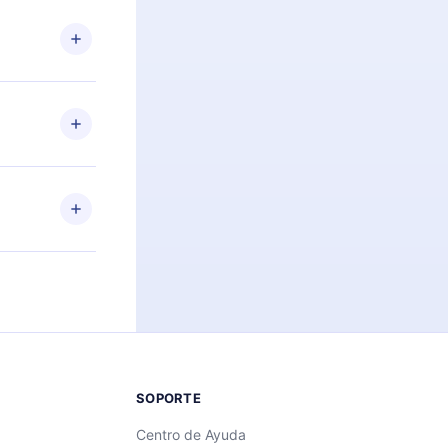
n. Por
firmar el
niversario de
a de más de
des leer o
ra iOS,
s sin
uier momento
 el contenido
SOPORTE
Centro de Ayuda