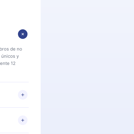
ibros de no
 únicos y
ente 12
oteca. Si por
cta a
riores a la
preguntas ni