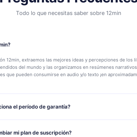
Todo lo que necesitas saber sobre 12min
min?
ción 12min, extraemos las mejores ideas y percepciones de los l
vendidos del mundo y las organizamos en resúmenes narrativos
tes que pueden consumirse en audio y/o texto ¡en aproximadam
iona el período de garantía?
rgar nuestra aplicación y comenzar a disfrutar de nuestra bibli
 no estás satisfecho con nuestra plataforma, simplemente conta
biar mi plan de suscripción?
po de soporte (
contacto@12min.com
) dentro de los 7 días poste