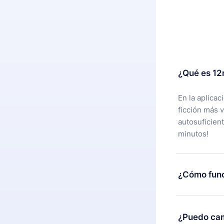
¿Qué es 12
En la aplica
ficción más 
autosuficien
minutos!
¿Cómo func
Puedes desca
alguna razón
¿Puedo cam
nuestro equi