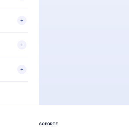
preguntas ni
n. Por
firmar el
niversario de
a de más de
des leer o
ra iOS,
s sin
uier momento
 el contenido
SOPORTE