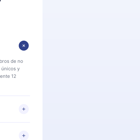
ibros de no
 únicos y
ente 12
oteca. Si por
cta a
riores a la