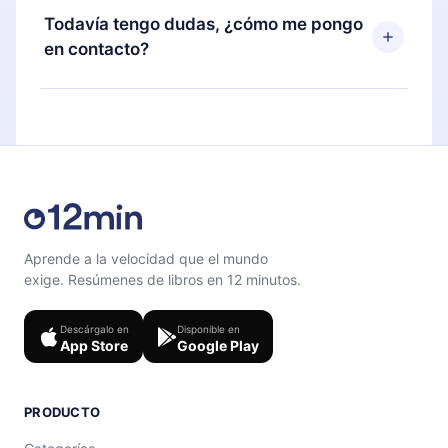
disponible para iOS, Android y Computadora.
puedes cancelar en cualquier momento y el
Todavía tengo dudas, ¿cómo me pongo
También puedes leer o escuchar tus títulos
próximo ciclo de facturación no ocurrirá.
en contacto?
favoritos sin conexión y desafiarte con un
cuestionario de preguntas para ayudarte a fijar el
Siéntete libre de contactarnos en
contenido al final de cada microlibro.
support@12min.com
.
Aprende a la velocidad que el mundo
exige. Resúmenes de libros en 12 minutos.
Descárgalo en
Disponible en
App Store
Google Play
PRODUCTO