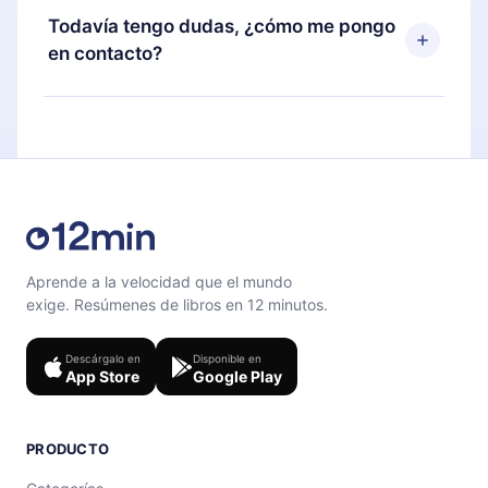
disponible para iOS, Android y Computadora.
puedes cancelar en cualquier momento y el
Todavía tengo dudas, ¿cómo me pongo
También puedes leer o escuchar tus títulos
próximo ciclo de facturación no ocurrirá.
en contacto?
favoritos sin conexión y desafiarte con un
cuestionario de preguntas para ayudarte a fijar el
Siéntete libre de contactarnos en
contenido al final de cada microlibro.
support@12min.com
.
Aprende a la velocidad que el mundo
exige. Resúmenes de libros en 12 minutos.
Descárgalo en
Disponible en
App Store
Google Play
PRODUCTO