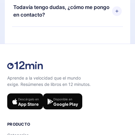
disponible para iOS, Android y Computadora.
puedes cancelar en cualquier momento y el
Todavía tengo dudas, ¿cómo me pongo
También puedes leer o escuchar tus títulos
próximo ciclo de facturación no ocurrirá.
en contacto?
favoritos sin conexión y desafiarte con un
cuestionario de preguntas para ayudarte a fijar el
Siéntete libre de contactarnos en
contenido al final de cada microlibro.
support@12min.com
.
Aprende a la velocidad que el mundo
exige. Resúmenes de libros en 12 minutos.
Descárgalo en
Disponible en
App Store
Google Play
PRODUCTO