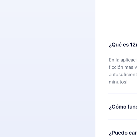
¿Qué es 12
En la aplica
ficción más 
autosuficien
minutos!
¿Cómo func
Puedes desca
alguna razón
¿Puedo cam
nuestro equi