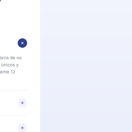
ibros de no
 únicos y
ente 12
oteca. Si por
cta a
riores a la