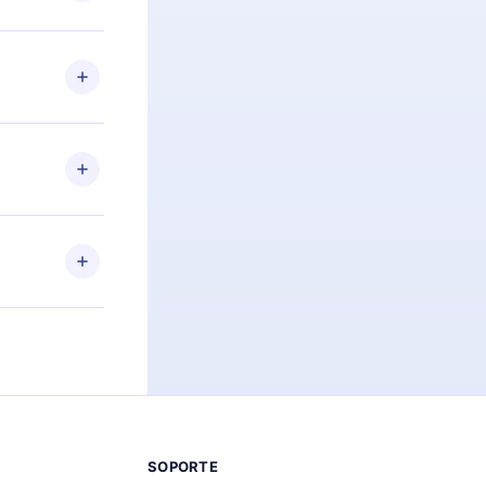
preguntas ni
n. Por
firmar el
niversario de
a de más de
des leer o
ra iOS,
s sin
uier momento
 el contenido
SOPORTE