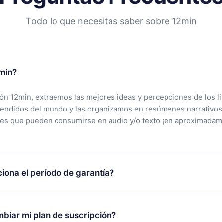
Todo lo que necesitas saber sobre 12min
min?
ción 12min, extraemos las mejores ideas y percepciones de los l
vendidos del mundo y las organizamos en resúmenes narrativos
tes que pueden consumirse en audio y/o texto ¡en aproximadam
iona el período de garantía?
rgar nuestra aplicación y comenzar a disfrutar de nuestra bibli
 no estás satisfecho con nuestra plataforma, simplemente conta
biar mi plan de suscripción?
po de soporte (
contacto@12min.com
) dentro de los 7 días poste