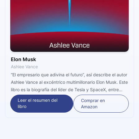
Elon Musk
Ashlee Vance
“El empresario que adivina el futuro”, así describe el autor
Ashlee Vance al excéntrico multimillonario Elon Musk. Este
libro es la biografía del líder de Tesla y SpaceX, entre
otras empresas. Aquí podrás ver cómo logró unir sus
Leer el resumen del
Comprar en
pasiones e iniciar negocios sin preocuparse por el dinero.
libro
Amazon