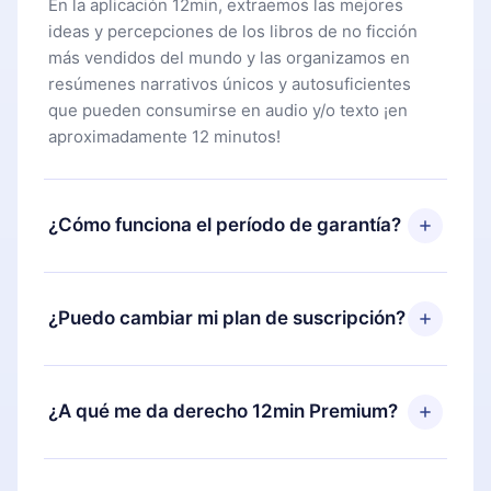
En la aplicación 12min, extraemos las mejores
ideas y percepciones de los libros de no ficción
más vendidos del mundo y las organizamos en
resúmenes narrativos únicos y autosuficientes
que pueden consumirse en audio y/o texto ¡en
aproximadamente 12 minutos!
¿Cómo funciona el período de garantía?
Puedes descargar nuestra aplicación y comenzar a
disfrutar de nuestra biblioteca. Si por alguna razón
¿Puedo cambiar mi plan de suscripción?
no estás satisfecho con nuestra plataforma,
simplemente contacta a nuestro equipo de
Sí, pero el cambio solo se aplicará a partir del
soporte (
contacto@12min.com
) dentro de los 7
próximo período de facturación. Por ejemplo, si
¿A qué me da derecho 12min Premium?
días posteriores a la compra y solicita el
decides cambiar tu suscripción mensual a anual,
reembolso del valor. Recibirás todo lo que
después de confirmar el cambio al plan anual, el
pagaste, sin preguntas ni burocracia.
12min Premium es un plan que te garantiza acceso
nuevo plan solo se aplicará y cobrará después del