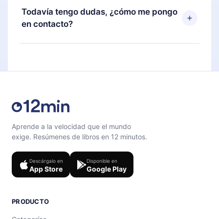
disponible para iOS, Android y Computadora.
puedes cancelar en cualquier momento y el
Todavía tengo dudas, ¿cómo me pongo
También puedes leer o escuchar tus títulos
próximo ciclo de facturación no ocurrirá.
en contacto?
favoritos sin conexión y desafiarte con un
cuestionario de preguntas para ayudarte a fijar el
Siéntete libre de contactarnos en
contenido al final de cada microlibro.
support@12min.com
.
Aprende a la velocidad que el mundo
exige. Resúmenes de libros en 12 minutos.
Descárgalo en
Disponible en
App Store
Google Play
PRODUCTO