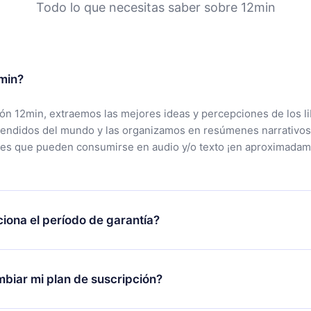
Todo lo que necesitas saber sobre 12min
min?
ción 12min, extraemos las mejores ideas y percepciones de los l
vendidos del mundo y las organizamos en resúmenes narrativos
tes que pueden consumirse en audio y/o texto ¡en aproximadam
iona el período de garantía?
rgar nuestra aplicación y comenzar a disfrutar de nuestra bibli
 no estás satisfecho con nuestra plataforma, simplemente conta
biar mi plan de suscripción?
po de soporte (
contacto@12min.com
) dentro de los 7 días poste
cita el reembolso del valor. Recibirás todo lo que pagaste, sin 