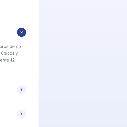
ibros de no
 únicos y
ente 12
oteca. Si por
cta a
riores a la
preguntas ni