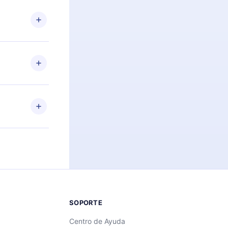
n. Por
firmar el
niversario de
a de más de
des leer o
ra iOS,
s sin
uier momento
 el contenido
SOPORTE
Centro de Ayuda