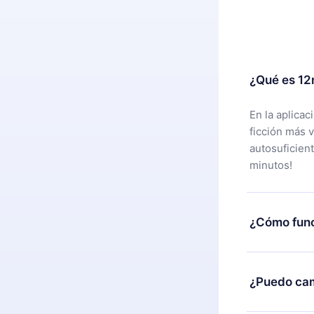
¿Qué es 12
En la aplica
ficción más 
autosuficien
minutos!
¿Cómo func
Puedes desca
alguna razón
¿Puedo cam
nuestro equi
compra y soli