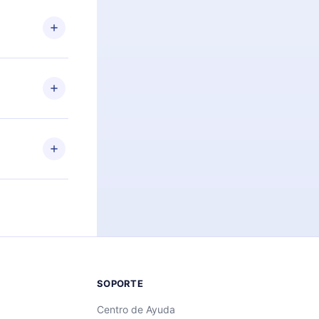
n. Por
firmar el
niversario de
a de más de
des leer o
ra iOS,
s sin
uier momento
 el contenido
SOPORTE
Centro de Ayuda