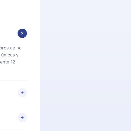
ibros de no
 únicos y
ente 12
oteca. Si por
cta a
riores a la
preguntas ni