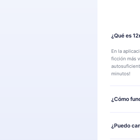
¿Qué es 12
En la aplica
ficción más 
autosuficien
minutos!
¿Cómo func
Puedes desca
alguna razón
¿Puedo cam
nuestro equi
compra y soli