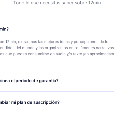
Todo lo que necesitas saber sobre 12min
min?
ción 12min, extraemos las mejores ideas y percepciones de los l
vendidos del mundo y las organizamos en resúmenes narrativos
tes que pueden consumirse en audio y/o texto ¡en aproximadam
iona el período de garantía?
rgar nuestra aplicación y comenzar a disfrutar de nuestra bibli
 no estás satisfecho con nuestra plataforma, simplemente conta
biar mi plan de suscripción?
po de soporte (
contacto@12min.com
) dentro de los 7 días poste
cita el reembolso del valor. Recibirás todo lo que pagaste, sin 