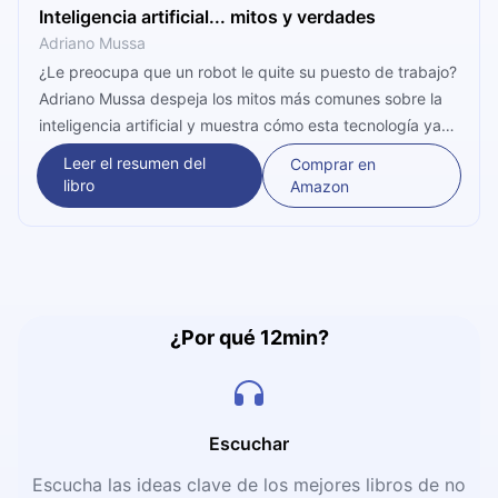
Inteligencia artificial... mitos y verdades
Adriano Mussa
¿Le preocupa que un robot le quite su puesto de trabajo?
Adriano Mussa despeja los mitos más comunes sobre la
inteligencia artificial y muestra cómo esta tecnología ya
redefine la competitividad de las empresas en tiempo
Leer el resumen del
Comprar en
real. Un recorrido directo y sin tecnicismos para entender
libro
Amazon
las oportunidades reales de creación de valor en los
negocios.
¿Por qué 12min?
Escuchar
Escucha las ideas clave de los mejores libros de no