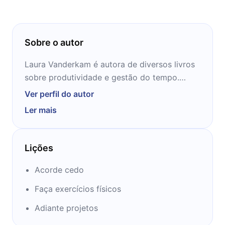
os seus dias.
Sobre o autor
Laura Vanderkam é autora de diversos livros
sobre produtividade e gestão do tempo.
Além disso, contribui para publicações de
Ver perfil do autor
grande alcance como Fast Company, Fortune,
Ler mais
City Journal, USA Today, The Wall Street
Journal e The New York Times.
Lições
Acorde cedo
Faça exercícios físicos
Adiante projetos