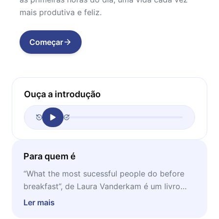
mais produtiva e feliz.
Começar
Ouça a introdução
Para quem é
“What the most sucessful people do before
breakfast”, de Laura Vanderkam é um livro
direcionado para todos que desejam repensar
Ler mais
suas rotinas matinais, a fim de começar bem