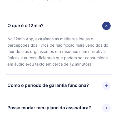
O que é o 12min?
No 12min App, extraímos as melhores ideias e
percepções dos livros de não ficção mais vendidos do
mundo e as organizamos em resumos com narrativas
únicas e autossuficientes que podem ser consumidos
em áudio e/ou texto em cerca de 12 minutos!
Como o período de garantia funciona?
Você pode baixar nosso aplicativo e começar a
aproveitar nossa biblioteca. Se por algum motivo não
Posso mudar meu plano da assinatura?
ficar satisfeito com nossa plataforma, basta entrar em
contato com nossa equipe de suporte