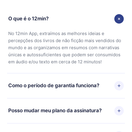
O que é o 12min?
No 12min App, extraímos as melhores ideias e
percepções dos livros de não ficção mais vendidos do
mundo e as organizamos em resumos com narrativas
únicas e autossuficientes que podem ser consumidos
em áudio e/ou texto em cerca de 12 minutos!
Como o período de garantia funciona?
Você pode baixar nosso aplicativo e começar a
aproveitar nossa biblioteca. Se por algum motivo não
Posso mudar meu plano da assinatura?
ficar satisfeito com nossa plataforma, basta entrar em
contato com nossa equipe de suporte
Sim, mas a mudança só se aplicará a partir do próximo
(
contato@12min.com
) em até 7 dias após a compra e