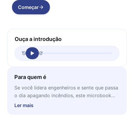
Começar
Ouça a introdução
Para quem é
Se você lidera engenheiros e sente que passa
o dia apagando incêndios, este microbook
troca o caos por um mapa. Aprenda a
Ler mais
estruturar equipes, medir o que importa e
construir uma cultura que funciona sozinha.