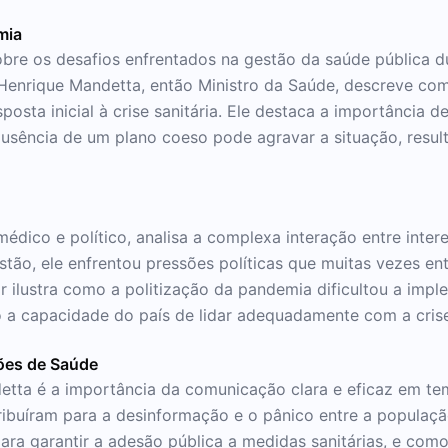
mia
obre os desafios enfrentados na gestão da saúde pública d
Henrique Mandetta, então Ministro da Saúde, descreve com
osta inicial à crise sanitária. Ele destaca a importância 
usência de um plano coeso pode agravar a situação, resu
dico e político, analisa a complexa interação entre intere
estão, ele enfrentou pressões políticas que muitas vezes e
r ilustra como a politização da pandemia dificultou a imp
a capacidade do país de lidar adequadamente com a crise 
ões de Saúde
tta é a importância da comunicação clara e eficaz em tem
buíram para a desinformação e o pânico entre a população
ara garantir a adesão pública a medidas sanitárias, e como 