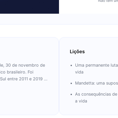
Não tem um
Lições
de, 30 de novembro de
Uma permanente luta 
o brasileiro. Foi
vida
Sul entre 2011 e 2019 e
Mandetta: uma supos
olsonaro, entre 1º de
 quando foi demitido
As consequências d
anto à política de
a vida
emia de COVID-19.