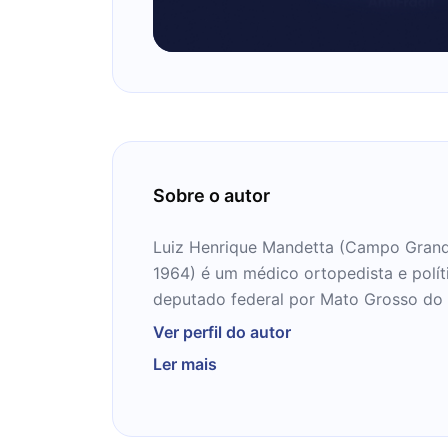
Sobre o autor
Luiz Henrique Mandetta (Campo Gran
1964) é um médico ortopedista e polític
deputado federal por Mato Grosso do 
Ministro da Saúde no governo de Jair B
Ver perfil do autor
janeiro de 2019 e 16 de abril de 2020,
Ler mais
após divergências com o presidente qu
isolamento social no período da pand