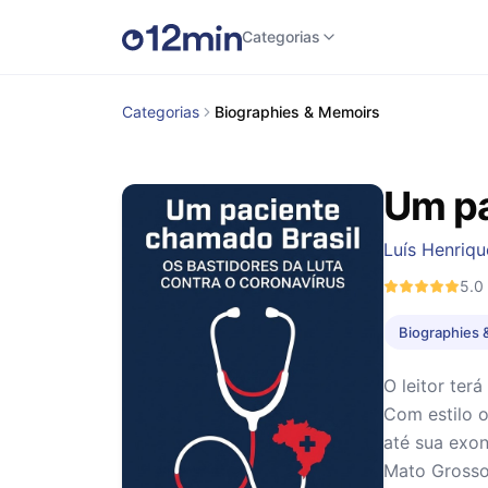
Categorias
Categorias
Biographies & Memoirs
Um pa
Luís Henriq
5.0
Biographies 
O leitor ter
Com estilo o
até sua exo
Mato Grosso