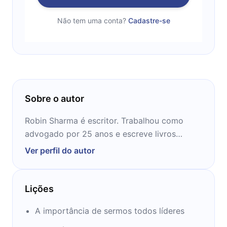
Não tem uma conta?
Cadastre-se
Sobre o autor
Robin Sharma é escritor. Trabalhou como
advogado por 25 anos e escreve livros
motivacionais e de autoajuda. É fundador da
Ver perfil do autor
consultoria Sharma Leadership International.
Lições
A importância de sermos todos líderes