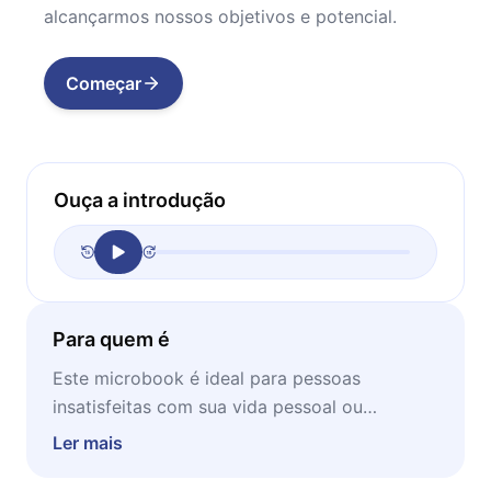
alcançarmos nossos objetivos e potencial.
Começar
Ouça a introdução
Para quem é
Este microbook é ideal para pessoas
insatisfeitas com sua vida pessoal ou
profissional, que querem mudar sua realidade
Ler mais
se sentindo mais realizadas e felizes em