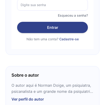
Esqueceu a senha?
Entrar
Não tem uma conta?
Cadastre-se
Sobre o autor
O autor aqui é Norman Doige, um psiquiatra,
psicanalista e um grande nome da psiquiatria
mundial e seus respectivos estudos.
Ver perfil do autor
Estudando profundamente os