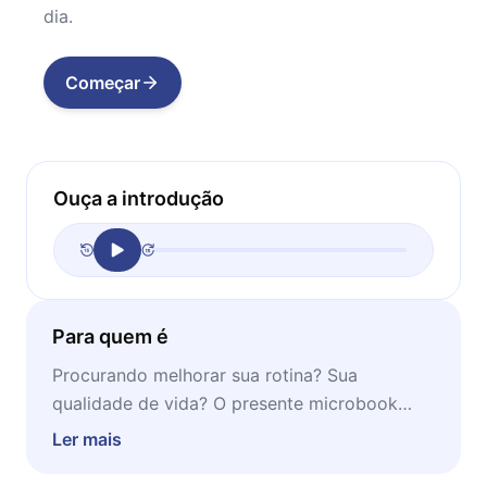
dia.
Começar
Ouça a introdução
Para quem é
Procurando melhorar sua rotina? Sua
qualidade de vida? O presente microbook
pode te ajudar nisso. A obra é ideal para ser
Ler mais
lida em momentos de concentração e estudo.