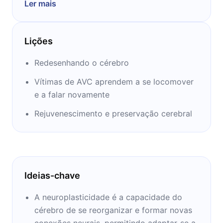
Ler mais
desenvolvimentos da neurociência, ele se
tornou um dos ícones da área. Conheça mais
do que este mestre tem a te ensinar nos
Lições
próximos 12 minutos.
Redesenhando o cérebro
Vítimas de AVC aprendem a se locomover
e a falar novamente
Rejuvenescimento e preservação cerebral
Ideias-chave
A neuroplasticidade é a capacidade do
cérebro de se reorganizar e formar novas
conexões neurais, permitindo adaptar-se a