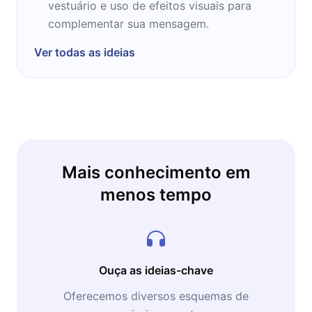
vestuário e uso de efeitos visuais para
questões globais difíceis através da mídia,
complementar sua mensagem.
tecnologia, empreendedorismo e, acima de
tudo, idéias. Em 2001, a fundação adquiriu a
Ver todas as ideias
Conferência TED, depois uma reunião anual
de luminárias nos campos de Tecnologia,
Entretenimento e Design, realizada em
Monterey, Califórnia, e Chris deixou o Futuro
para trabalhar em tempo integral no TED.
Mais conhecimento em
menos tempo
Ouça as ideias-chave
Oferecemos diversos esquemas de