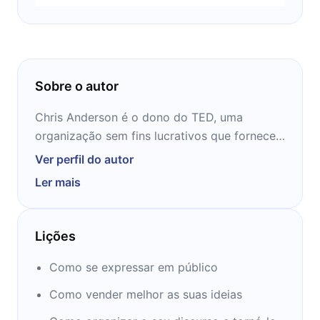
Sobre o autor
Chris Anderson é o dono do TED, uma
organização sem fins lucrativos que fornece
palestras baseadas em ideias e realiza uma
Ver perfil do autor
conferência anual em Vancouver, no Canadá.
Ler mais
Depois do internato em Bath, Inglaterra, ele
passou para a Universidade de Oxford,
formando-se em 1978 com um diploma em
Lições
filosofia, política e economia. Chris então
atuou como jornalista, trabalhando em jornais
Como se expressar em público
e rádio, incluindo dois anos produzindo um
Como vender melhor as suas ideias
serviço mundial de notícias nas Ilhas