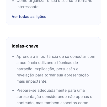
Seychelles.
Como organizar o seu discurso e torná-lo
interessante
De volta ao Reino Unido em 1984, Chris foi
Ver todas as lições
cativado pela revolução do computador
pessoal e se tornou um editor em uma das
primeiras revistas de computadores do Reino
Unido. Em 1994, Chris mudou-se para os
Estados Unidos, onde construiu a Imagine
Ideias-chave
Media, editora da revista Business 2.0 e
criadora do popular site de usuários de
Aprenda a importância de se conectar com
videogames IGN. Chris finalmente fundou a
a audiência utilizando técnicas de
Imagine and Future. No seu pico, publicou 150
narração, explicação, persuasão e
revistas e sites e empregou 2.000 pessoas.
revelação para tornar sua apresentação
mais impactante.
Esse sucesso permitiu que Chris criasse uma
Prepare-se adequadamente para uma
organização privada sem fins lucrativos, a
apresentação considerando não apenas o
Fundação Sapling, com a esperança de
conteúdo, mas também aspectos como
encontrar novas maneiras de enfrentar