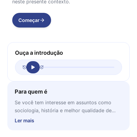
neste presente contexto.
Começar
Ouça a introdução
Para quem é
Se você tem interesse em assuntos como
sociologia, história e melhor qualidade de
vida, esse livro é mais que recomendado.
Ler mais
Ideal para ser lido ou ouvido pela manhã,
enquanto se preparando para o dia à frente.