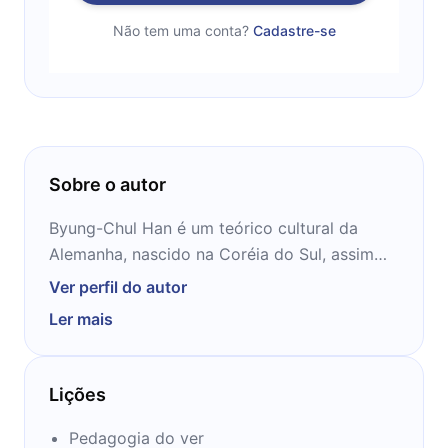
Não tem uma conta?
Cadastre-se
Sobre o autor
Byung-Chul Han é um teórico cultural da
Alemanha, nascido na Coréia do Sul, assim
como filósofo e antigo professor da
Ver perfil do autor
Universidade de Artes de Berlim. Autor de
Ler mais
livros como "Agonia do Eros" e "Sociedade
da Transparência", Byung-Chul tem muito a
falar sobre o mundo da filosofia e como
Lições
aplicar esses preceitos em nosso dia a dia.
Aprenda com ele nos próximos 12 minutos.
Pedagogia do ver