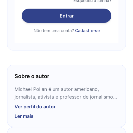
Esqueceu a senha?
Entrar
Não tem uma conta?
Cadastre-se
Sobre o autor
Michael Pollan é um autor americano,
jornalista, ativista e professor de jornalismo
na UC Berkeley Graduate School of
Ver perfil do autor
Journalism. Pollan nasceu em Long Island,
Ler mais
Nova York, em uma família judaica. Ele é filho
do autor e consultor financeiro Stephen