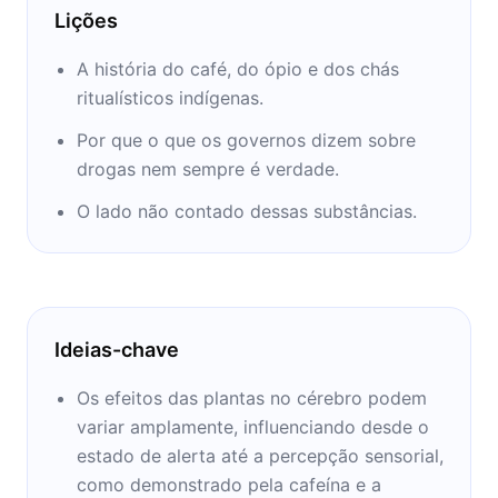
Pollan e a colunista Corky Pollan. Pollan
Lições
recebeu um B.A. em inglês do Bennington
College em 1977 e uma M.A. em inglês da
A história do café, do ópio e dos chás
Columbia University em 1981
ritualísticos indígenas.
Por que o que os governos dizem sobre
drogas nem sempre é verdade.
O lado não contado dessas substâncias.
Ideias-chave
Os efeitos das plantas no cérebro podem
variar amplamente, influenciando desde o
estado de alerta até a percepção sensorial,
como demonstrado pela cafeína e a