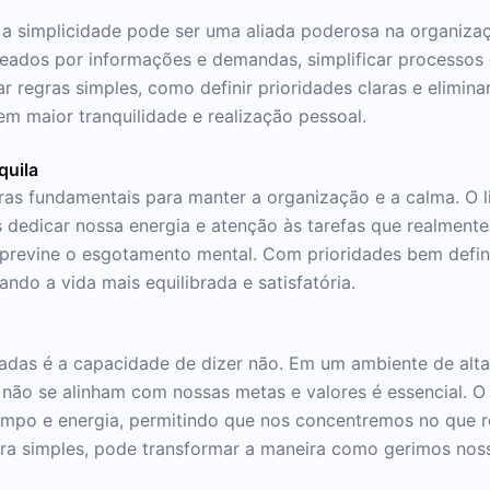
o a simplicidade pode ser uma aliada poderosa na organiz
dos por informações e demandas, simplificar processos e
ar regras simples, como definir prioridades claras e elimina
em maior tranquilidade e realização pessoal.
quila
as fundamentais para manter a organização e a calma. O li
dedicar nossa energia e atenção às tarefas que realmente
revine o esgotamento mental. Com prioridades bem definid
ndo a vida mais equilibrada e satisfatória.
tadas é a capacidade de dizer não. Em um ambiente de alt
ão se alinham com nossas metas e valores é essencial. O l
po e energia, permitindo que nos concentremos no que r
ora simples, pode transformar a maneira como gerimos noss