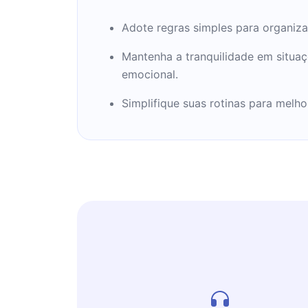
uma nova geração de gurus da administ
sua teoria da inércia ativa como uma 
Adote regras simples para organiza
gestão de negócios ao longo do sécul
classificou entre os dez novos gurus d
Mantenha a tranquilidade em situaç
publicou cinco livros e mais de 100 es
emocional.
incluindo dez artigos mais vendidos d
Simplifique suas rotinas para melh
Review.