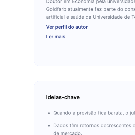
Doutor em Economia pela universidade
Goldfarb atualmente faz parte do cons
artificial e saúde da Universidade de 
exploram as oportunidades e dificulda
Ver perfil do autor
nos tempos de hoje. Seus trabalhos f
Ler mais
veículos como The New York Times, Th
wall street journal.
Ideias-chave
Quando a previsão fica barata, o j
Dados têm retornos decrescentes e
de mercado.