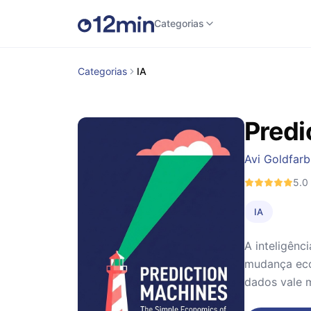
Categorias
Categorias
IA
Predi
Avi Goldfarb
5.0
IA
A inteligênc
mudança econ
dados vale m