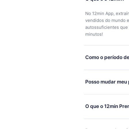
No 12min App, extraí
vendidos do mundo e
autossuficientes que
minutos!
Como o período de
Você pode baixar noss
motivo não ficar sati
Posso mudar meu p
equipe de suporte (
c
reembolso do valor. 
Sim, mas a mudança s
exemplo, se você dec
O que o 12min Pre
mudança para o plano
de cobrança daquele
O 12min Premium é um
títulos disponíveis e