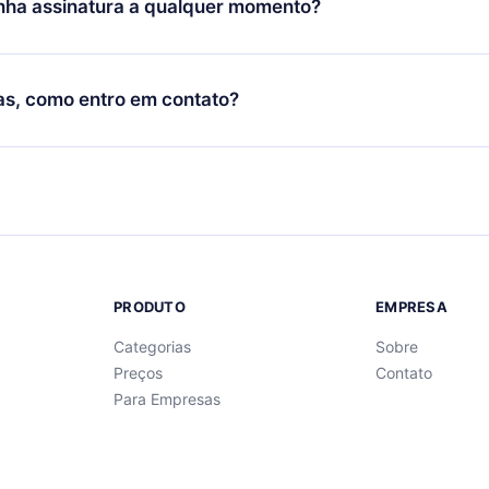
nha assinatura a qualquer momento?
nto através do nosso aplicativo disponível para iOS, Android e
bém pode ler ou ouvir seus títulos favoritos offline e também 
 não renovar sua assinatura do 12min, você pode cancelar a
de perguntas para te ajudar a fixar o conteúdo no final de cada
 próximo ciclo de cobrança não ocorrerá.
as, como entro em contato?
ntrar em contato por
support@12min.com
.
PRODUTO
EMPRESA
Categorias
Sobre
Preços
Contato
Para Empresas