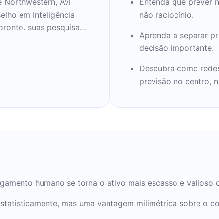
 Northwestern, Avi
Entenda que prever nã
elho em Inteligência
não raciocínio.
Toronto. suas pesquisas
Aprenda a separar pr
des da economia digital
decisão importante.
oram publicados em
e Financial Times e The
Descubra como redes
previsão no centro, 
ulgamento humano se torna o ativo mais escasso e valioso
statisticamente, mas uma vantagem milimétrica sobre o co