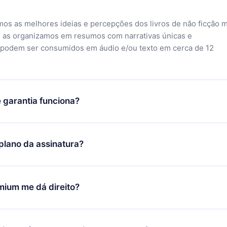
mos as melhores ideias e percepções dos livros de não ficção 
 as organizamos em resumos com narrativas únicas e
 podem ser consumidos em áudio e/ou texto em cerca de 12
 garantia funciona?
o aplicativo e começar a aproveitar nossa biblioteca. Se por a
sfeito com nossa plataforma, basta entrar em contato com nossa
lano da assinatura?
ontato@12min.com
) em até 7 dias após a compra e solicitar o
Você receberá tudo que pagou, sem perguntas ou burocracia.
ó se aplicará a partir do próximo período de cobrança. Por
idiu mudar sua assinatura mensal para anual, após confirmar a
mium me dá direito?
 anual, o novo plano só será aplicado e cobrado após o anivers
 mês.
 plano que te garante acesso a toda nossa biblioteca de 2500
m 3 línguas (Inglês, espanhol e português) que você pode ler ou