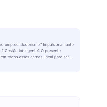
mo empreendedorismo? Impulsionamento
? Gestão inteligente? O presente
em todos esses cernes. Ideal para ser
entração e estudo, idealmente em casa.