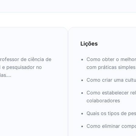
Lições
rofessor de ciência de
Como obter o melhor
l e pesquisador no
com práticas simples
as.
Como criar uma cult
te mais vendido.
Como estabelecer rel
colaboradores
ia Organizacional da
Quais os tipos de pe
faculdade de Stanford
ess School e foi
Como eliminar compo
dos nas Ciências do