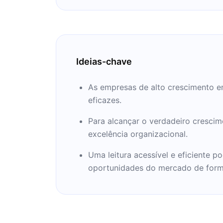
Comportamento durante 1986-87, 1994-95, e 2002-
membro do IDEO e Professor de Com
Organizacional, por cortesia, na Stan
Business.
Ideias-chave
As empresas de alto crescimento e
eficazes.
Para alcançar o verdadeiro crescim
excelência organizacional.
Uma leitura acessível e eficiente 
oportunidades do mercado de form