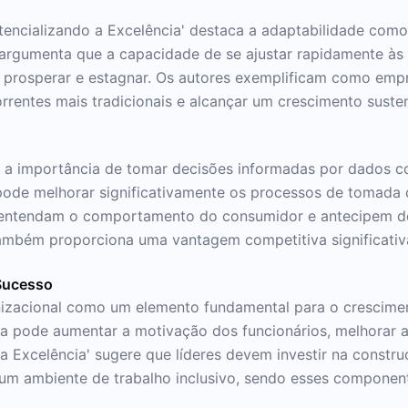
ncializando a Excelência' destaca a adaptabilidade como 
o argumenta que a capacidade de se ajustar rapidamente 
e prosperar e estagnar. Os autores exemplificam como emp
rrentes mais tradicionais e alcançar um crescimento susten
za a importância de tomar decisões informadas por dados 
pode melhorar significativamente os processos de tomada d
s, entendam o comportamento do consumidor e antecipem d
ambém proporciona uma vantagem competitiva significati
 Sucesso
nizacional como um elemento fundamental para o crescimen
va pode aumentar a motivação dos funcionários, melhorar a
a Excelência' sugere que líderes devem investir na constr
m ambiente de trabalho inclusivo, sendo esses component