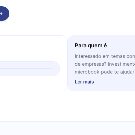
Para quem é
Interessado em temas co
de empresas? Investimento
microbook pode te ajudar 
lido em momentos de conc
Ler mais