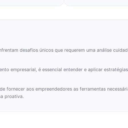
03. Hoje é
portamento
ford Graduate School of
nfrentam desafios únicos que requerem uma análise cuida
ento empresarial, é essencial entender e aplicar estratégi
pode fornecer aos empreendedores as ferramentas necessári
a proativa.