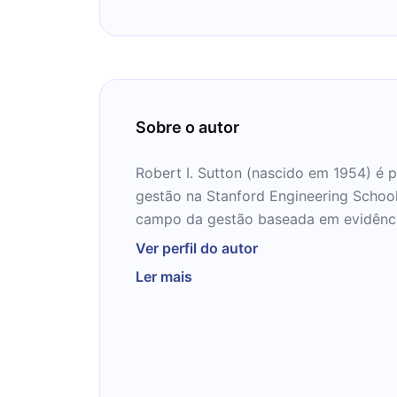
Sobre o autor
Robert I. Sutton (nascido em 1954) é p
gestão na Stanford Engineering Schoo
campo da gestão baseada em evidênci
Ver perfil do autor
Sutton também é um autor e palestran
Ler mais
O autor recebeu seu Ph.D. em Psicolog
Universidade de Michigan e atuou na 
desde 1983. Ele ensinou na Haas Busin
membro do Centro de Estudos Avança