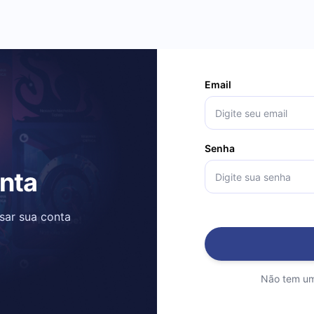
Email
Senha
onta
ssar sua conta
Não tem um