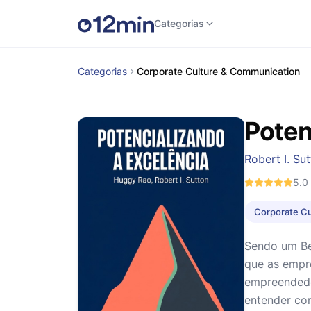
Categorias
Categorias
Corporate Culture & Communication
Poten
Robert I. Su
5.0
Corporate Cu
Sendo um Be
que as empre
empreendedo
entender co